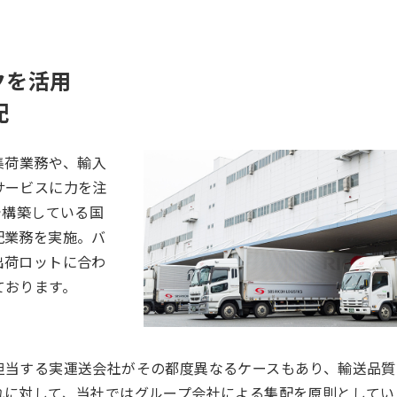
クを活用
配
集荷業務や、輸入
サービスに力を注
で構築している国
配業務を実施。バ
出荷ロットに合わ
ております。
担当する実運送会社がその都度異なるケースもあり、輸送品質
れに対して、当社ではグループ会社による集配を原則としてい